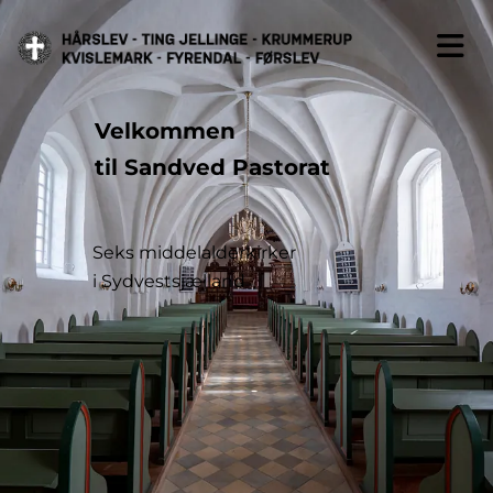
Velkommen
til
Sandved Pastorat
Seks middelalderkirker
i Sydvestsjælland