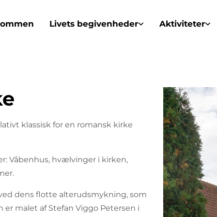
kommen
Livets begivenheder
Aktiviteter
ke
ativt klassisk for en romansk kirke
er: Våbenhus, hvælvinger i kirken,
mer.
 ved dens flotte alterudsmykning, som
 er malet af Stefan Viggo Petersen i