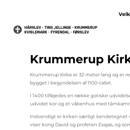
Vel
Krummerup Kir
Krummerup Kirke er 32 meter lang og er rel
bygget i begyndelsen af 1100-tallet.
I 1400 tilføjedes en række gotiske udvidels
udvidet kor og et våbenhus med tårnkam
Indvendigt er kirken særligt kendetegnet
viser kong David og profeten Esajas, og som