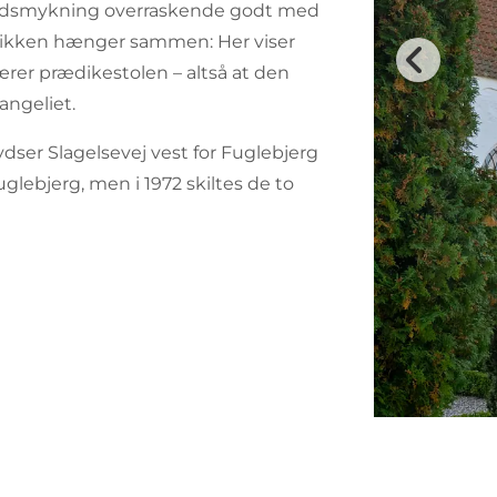
 udsmykning overraskende godt med
olikken hænger sammen: Her viser
rer prædikestolen – altså at den
angeliet.
ser Slagelsevej vest for Fuglebjerg
lebjerg, men i 1972 skiltes de to