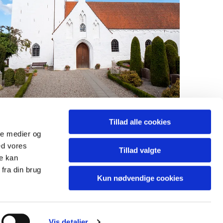
Tillad alle cookies
ale medier og
ed vores
Tillad valgte
re kan
fra din brug
Kun nødvendige cookies
Vis detaljer