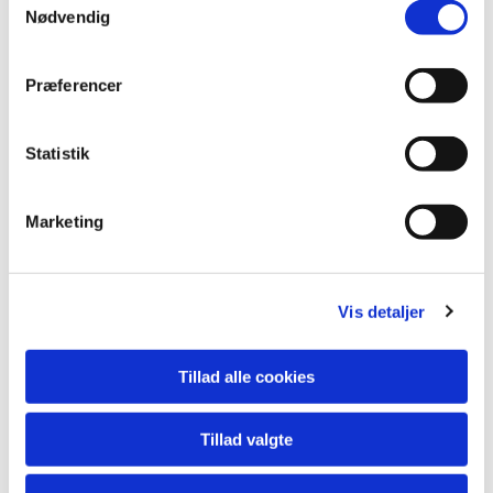
Nødvendig
Præferencer
Statistik
Marketing
Du vil måske også kunne
lide...
Vis detaljer
Tillad alle cookies
Tillad valgte