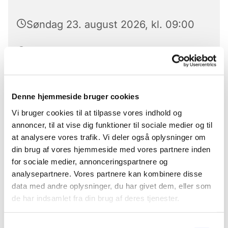
Søndag 23. august 2026, kl. 09:00
Fyrendal kirke, Fyrendalvej 16, 4262
Sandved
Jens Lund Andersen
Denne hjemmeside bruger cookies
Vi bruger cookies til at tilpasse vores indhold og
annoncer, til at vise dig funktioner til sociale medier og til
at analysere vores trafik. Vi deler også oplysninger om
din brug af vores hjemmeside med vores partnere inden
for sociale medier, annonceringspartnere og
analysepartnere. Vores partnere kan kombinere disse
data med andre oplysninger, du har givet dem, eller som
de har indsamlet fra din brug af deres tjenester.
Samtykkevalg